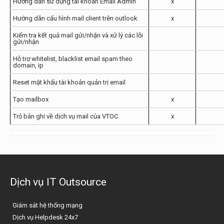
Hướng dẫn sử dụng tài khoản Email Admin
x
Hướng dẫn cấu hình mail client trên outlook
x
Kiểm tra kết quả mail gửi/nhận và xử lý các lỗi
gửi/nhận
Hỗ trợ whitelist, blacklist email spam theo
domain, ip
Reset mật khẩu tài khoản quản trị email
Tạo mailbox
x
Trỏ bản ghi về dịch vụ mail của VTOC
x
Dịch vụ IT Outsource
Giám sát hệ thống mạng
Dịch vụ Helpdesk 24x7