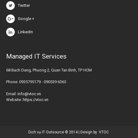
Twitter
Google +
Linkedin
Managed IT Services
68 Bach Dang, Phuong 2, Quan Tan Binh, TP HCM
Phone: 0935795179 - 090539 6363
Email:
info@vtoc.vn
Website:
https://vtoc.vn
Dịch vụ IT Outsource © 2014 | Design by
VTOC