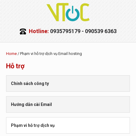
Hotline:
0935795179 - 090539 6363
Home
/ Phạm vi hỗ trợ dịch vụ Email hosting
Hỗ trợ
Chính sách công ty
Chính sách an toàn thông tin
Hướng dẫn cài Email
Chính sách bảo vệ dữ liệu cá nhân
Hướng dẫn cài đặt Email Outlook
Phạm vi hỗ trợ dịch vụ
Hướng dẫn sử dụng trên webmail