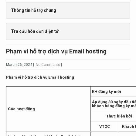
Phạm vi hỗ trợ dịch vụ Email hosting
Hướng dẫn cài đặt email trên Outlook 2016
Hướng dẫn quản trị tài khoản Email Admin
Thông tin hỗ trợ chung
Hướng dẫn cài đặt email trên Outlook 2007 – 2010
Hướng dẫn đăng nhập tài khoản Email Admin
Hướng dẫn sử dụng trang web
Tra cứu hóa đơn điện tử
Kênh hỗ trợ
Phạm vi hỗ trợ dịch vụ Email hosting
Các kênh hỗ trợ 24/7
Điều kiện và Điều khoản cung cấp dịch vụ
March 26, 2024
|
No Comments
|
Phạm vi hỗ trợ dịch vụ Email hosting
KH đăng ký mới
Áp dụng 30 ngày đầu ti
khách hàng đăng ký m
Các hoạt động
Thực hiện bởi
VTOC
Khách 