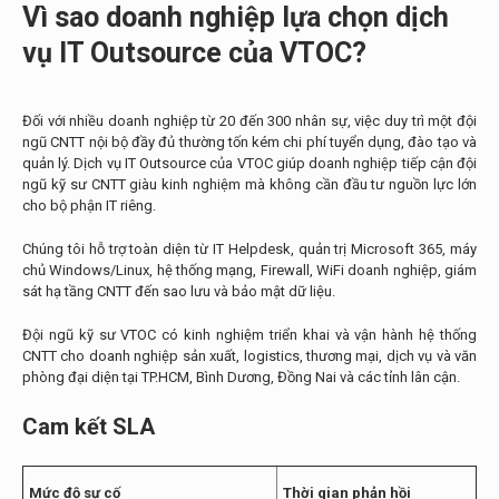
Vì sao doanh nghiệp lựa chọn dịch
vụ IT Outsource của VTOC?
Đối với nhiều doanh nghiệp từ 20 đến 300 nhân sự, việc duy trì một đội
ngũ CNTT nội bộ đầy đủ thường tốn kém chi phí tuyển dụng, đào tạo và
quản lý. Dịch vụ IT Outsource của VTOC giúp doanh nghiệp tiếp cận đội
ngũ kỹ sư CNTT giàu kinh nghiệm mà không cần đầu tư nguồn lực lớn
cho bộ phận IT riêng.
Chúng tôi hỗ trợ toàn diện từ IT Helpdesk, quản trị Microsoft 365, máy
chủ Windows/Linux, hệ thống mạng, Firewall, WiFi doanh nghiệp, giám
sát hạ tầng CNTT đến sao lưu và bảo mật dữ liệu.
Đội ngũ kỹ sư VTOC có kinh nghiệm triển khai và vận hành hệ thống
CNTT cho doanh nghiệp sản xuất, logistics, thương mại, dịch vụ và văn
phòng đại diện tại TP.HCM, Bình Dương, Đồng Nai và các tỉnh lân cận.
Cam kết SLA
Mức độ sự cố
Thời gian phản hồi