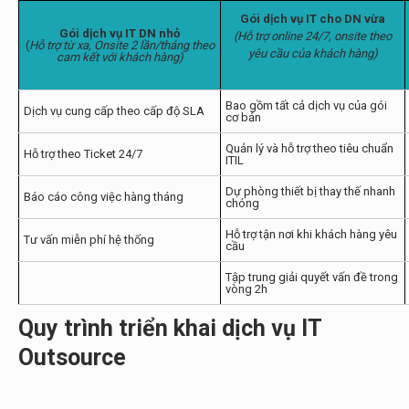
Gói dịch vụ IT cho DN vừa
Gói dịch vụ IT DN nhỏ
(Hỗ trợ online 24/7, onsite theo
(
Hỗ trợ từ xa, Onsite 2 lần/tháng theo
yêu cầu của khách hàng)
cam kết với khách hàng)
Bao gồm tất cả dịch vụ của gói
Dịch vụ cung cấp theo cấp độ SLA
cơ bản
Quản lý và hỗ trợ theo tiêu chuẩn
Hỗ trợ theo Ticket 24/7
ITIL
Dự phòng thiết bị thay thế nhanh
Báo cáo công việc hàng tháng
chóng
Hỗ trợ tận nơi khi khách hàng yêu
Tư vấn miễn phí hệ thống
cầu
Tập trung giải quyết vấn đề trong
vòng 2h
Quy trình triển khai dịch vụ IT
Outsource