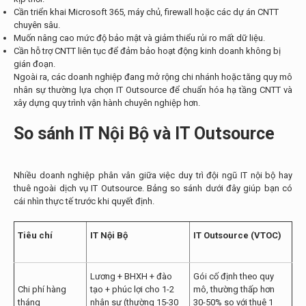
Cần triển khai Microsoft 365, máy chủ, firewall hoặc các dự án CNTT
chuyên sâu.
Muốn nâng cao mức độ bảo mật và giảm thiểu rủi ro mất dữ liệu.
Cần hỗ trợ CNTT liên tục để đảm bảo hoạt động kinh doanh không bị
gián đoạn.
Ngoài ra, các doanh nghiệp đang mở rộng chi nhánh hoặc tăng quy mô
nhân sự thường lựa chọn IT Outsource để chuẩn hóa hạ tầng CNTT và
xây dựng quy trình vận hành chuyên nghiệp hơn.
So sánh IT Nội Bộ và IT Outsource
Nhiều doanh nghiệp phân vân giữa việc duy trì đội ngũ IT nội bộ hay
thuê ngoài dịch vụ IT Outsource. Bảng so sánh dưới đây giúp bạn có
cái nhìn thực tế trước khi quyết định.
Tiêu chí
IT Nội Bộ
IT Outsource (VTOC)
Lương + BHXH + đào
Gói cố định theo quy
Chi phí hàng
tạo + phúc lợi cho 1-2
mô, thường thấp hơn
tháng
nhân sự (thường 15-30
30-50% so với thuê 1