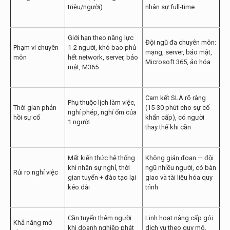
triệu/người)
nhân sự full-time
Giới hạn theo năng lực
Đội ngũ đa chuyên môn:
Phạm vi chuyên
1-2 người, khó bao phủ
mạng, server, bảo mật,
môn
hết network, server, bảo
Microsoft 365, ảo hóa
mật, M365
Cam kết SLA rõ ràng
Phụ thuộc lịch làm việc,
Thời gian phản
(15-30 phút cho sự cố
nghỉ phép, nghỉ ốm của
hồi sự cố
khẩn cấp), có người
1 người
thay thế khi cần
Mất kiến thức hệ thống
Không gián đoạn — đội
khi nhân sự nghỉ, thời
ngũ nhiều người, có bàn
Rủi ro nghỉ việc
gian tuyển + đào tạo lại
giao và tài liệu hóa quy
kéo dài
trình
Cần tuyển thêm người
Linh hoạt nâng cấp gói
Khả năng mở
khi doanh nghiệp phát
dịch vụ theo quy mô,