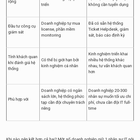
rộng
triển
không cần tuyển dụng
Doanh nghiệp tự mua
Đã có sẵn hệ thống
Đầu tư công cụ
license, phần mềm
Ticket Helpdesk, giám
giám sát
monitoring
sát, báo cáo định kỳ
Kinh nghiệm triển khai
Tính khách quan
Có thể bị giới hạn bởi
nhiều hệ thống khác
khi đánh giá hệ
kinh nghiệm cá nhân
nhau, tư vấn khách quan
thống
hơn
Doanh nghiệp có ngân
Doanh nghiệp 20-300
sách lớn, hệ thống phức
nhân sự muốn tối ưu chi
Phù hợp với
tạp cần đội chuyên trách
phí, chưa cần đội IT full-
riêng
time
Khi nào nên kết hợp cả hai? Một số doanh nghiệp giữ 1 nhân sự IT nội