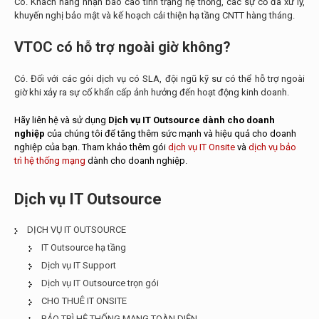
Có. Khách hàng nhận báo cáo tình trạng hệ thống, các sự cố đã xử lý,
khuyến nghị bảo mật và kế hoạch cải thiện hạ tầng CNTT hàng tháng.
VTOC có hỗ trợ ngoài giờ không?
Có. Đối với các gói dịch vụ có SLA, đội ngũ kỹ sư có thể hỗ trợ ngoài
giờ khi xảy ra sự cố khẩn cấp ảnh hưởng đến hoạt động kinh doanh.
Hãy liên hệ và sử dụng
Dịch vụ IT Outsource dành cho doanh
nghiệp
của chúng tôi để tăng thêm sức mạnh và hiệu quả cho doanh
nghiệp của bạn. Tham khảo thêm gói
dịch vụ IT Onsite
và
dịch vụ bảo
trì hệ thống mạng
dành cho doanh nghiệp.
Dịch vụ IT Outsource
DỊCH VỤ IT OUTSOURCE
IT Outsource hạ tầng
Dịch vụ IT Support
Dịch vụ IT Outsource trọn gói
CHO THUÊ IT ONSITE
BẢO TRÌ HỆ THỐNG MẠNG TOÀN DIỆN