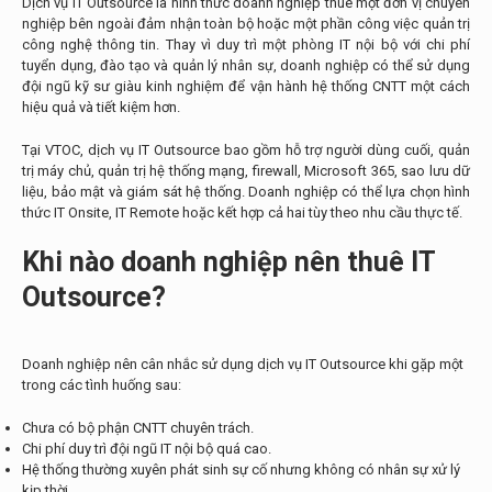
Dịch vụ IT Outsource là hình thức doanh nghiệp thuê một đơn vị chuyên
nghiệp bên ngoài đảm nhận toàn bộ hoặc một phần công việc quản trị
công nghệ thông tin. Thay vì duy trì một phòng IT nội bộ với chi phí
tuyển dụng, đào tạo và quản lý nhân sự, doanh nghiệp có thể sử dụng
đội ngũ kỹ sư giàu kinh nghiệm để vận hành hệ thống CNTT một cách
hiệu quả và tiết kiệm hơn.
Tại VTOC, dịch vụ IT Outsource bao gồm hỗ trợ người dùng cuối, quản
trị máy chủ, quản trị hệ thống mạng, firewall, Microsoft 365, sao lưu dữ
liệu, bảo mật và giám sát hệ thống. Doanh nghiệp có thể lựa chọn hình
thức IT Onsite, IT Remote hoặc kết hợp cả hai tùy theo nhu cầu thực tế.
Khi nào doanh nghiệp nên thuê IT
Outsource?
Doanh nghiệp nên cân nhắc sử dụng dịch vụ IT Outsource khi gặp một
trong các tình huống sau:
Chưa có bộ phận CNTT chuyên trách.
Chi phí duy trì đội ngũ IT nội bộ quá cao.
Hệ thống thường xuyên phát sinh sự cố nhưng không có nhân sự xử lý
kịp thời.