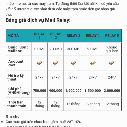
nhập Internet từ các máy trạm. Tự động thiết lập kết nối khi có yêu cầu
kết nối Internet được phát đi từ các máy trạm hoặc đến giờ nhận gửi
thư.
Bảng giá dịch vụ Mail Relay:
RELAY
RELAY
MÔ TẢ
RELAY 3
RELAY 4
RELAY 5
1
2
Dung lượng
Không
100 MB
200 MB
300 MB
500 MB
Mailbox
giới hạn
Account
Root
Hỗ trơ kỹ
24×7
24×7
24×7
24×7
24×7
thuật
Chi phí
750,000
900,000
1,200,000
1,500,000
2,000,000
(VNĐ/tháng)
Thời hạn
12
12
12 tháng
12 tháng
12 tháng
thanh toán
tháng
tháng
Ghi chú
Các mức giá trên chưa bao gồm thuế VAT 10%