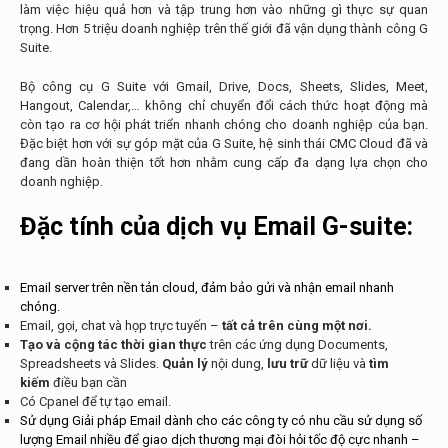
làm việc hiệu quả hơn và tập trung hơn vào những gì thực sự quan
trọng. Hơn 5 triệu doanh nghiệp trên thế giới đã vận dụng thành công G
Suite.
Bộ công cụ G Suite với Gmail, Drive, Docs, Sheets, Slides, Meet,
Hangout, Calendar,… không chỉ chuyển đổi cách thức hoạt động mà
còn tạo ra cơ hội phát triển nhanh chóng cho doanh nghiệp của bạn.
Đặc biệt hơn với sự góp mặt của G Suite, hệ sinh thái CMC Cloud đã và
đang dần hoàn thiện tốt hơn nhằm cung cấp đa dạng lựa chọn cho
doanh nghiệp.
Đặc tính của dịch vụ Email G-suite:
Email server trên nền tản cloud, đảm bảo gửi và nhận email nhanh
chóng.
Email, gọi, chat và họp trực tuyến –
tất cả trên cùng một nơi.
Tạo và cộng tác thời gian thực
trên các ứng dụng Documents,
Spreadsheets và Slides.
Quản lý
nội dung,
lưu trữ
dữ liệu và
tìm
kiếm
điều bạn cần
Có Cpanel để tự tạo email.
Sử dụng Giải pháp Email dành cho các công ty có nhu cầu sử dụng số
lượng Email nhiều để giao dịch thương mại đòi hỏi tốc độ cực nhanh –