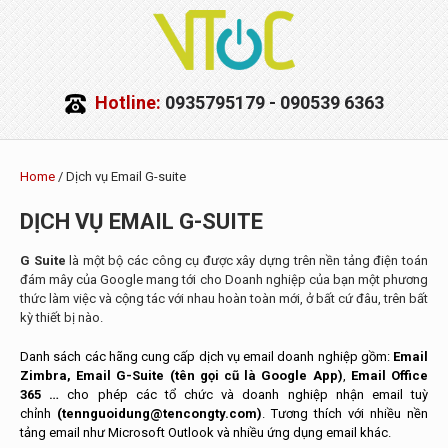
Hotline:
0935795179 - 090539 6363
Home
/ Dịch vụ Email G-suite
DỊCH VỤ EMAIL G-SUITE
G Suite
là một bộ các công cụ được xây dựng trên nền tảng điện toán
đám mây của Google mang tới cho Doanh nghiệp của bạn một phương
thức làm việc và cộng tác với nhau hoàn toàn mới, ở bất cứ đâu, trên bất
kỳ thiết bị nào.
Danh sách các hãng cung cấp dịch vụ email doanh nghiệp gồm:
Email
Zimbra,
Email G-Suite (tên gọi cũ là Google App)
,
Email Office
365 …
cho phép các tổ chức và doanh nghiệp nhận email tuỳ
chỉnh
(tennguoidung@tencongty.com)
. Tương thích với nhiều nền
tảng email như Microsoft Outlook và nhiều ứng dụng email khác.