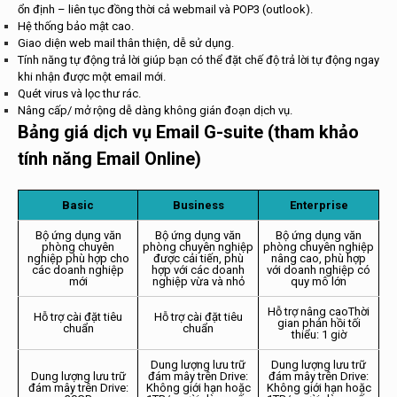
ổn định – liên tục đồng thời cả webmail và POP3 (outlook).
Hệ thống bảo mật cao.
Giao diện web mail thân thiện, dễ sử dụng.
Tính năng tự động trả lời giúp bạn có thể đặt chế độ trả lời tự động ngay
khi nhận được một email mới.
Quét virus và lọc thư rác.
Nâng cấp/ mở rộng dễ dàng không gián đoạn dịch vụ.
Bảng giá dịch vụ Email G-suite (tham khảo
tính năng
Emai
l Online
)
Basic
Business
Enterprise
Bộ ứng dụng văn
Bộ ứng dụng văn
Bộ ứng dụng văn
phòng chuyên
phòng chuyên nghiệp
phòng chuyên nghiệp
nghiệp phù hợp cho
được cải tiến, phù
nâng cao, phù hợp
các doanh nghiệp
hợp với các doanh
với doanh nghiệp có
mới
nghiệp vừa và nhỏ
quy mô lớn
Hỗ trợ nâng caoThời
Hỗ trợ cài đặt tiêu
Hỗ trợ cài đặt tiêu
gian phản hồi tối
chuẩn
chuẩn
thiểu: 1 giờ
Dung lượng lưu trữ
Dung lượng lưu trữ
Dung lượng lưu trữ
đám mây trên Drive:
đám mây trên Drive:
đám mây trên Drive:
Không giới hạn hoặc
Không giới hạn hoặc