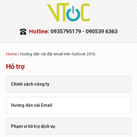
Hotline:
0935795179 - 090539 6363
Home
/ Hướng dẫn cài đặt email trên Outlook 2016
Hỗ trợ
Chính sách công ty
Chính sách an toàn thông tin
Hướng dẫn cài Email
Chính sách bảo vệ dữ liệu cá nhân
Hướng dẫn cài đặt Email Outlook
Phạm vi hỗ trợ dịch vụ
Hướng dẫn sử dụng trên webmail