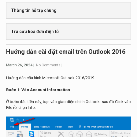
Phạm vi hỗ trợ dịch vụ Email hosting
Hướng dẫn cài đặt email trên Outlook 2016
Hướng dẫn quản trị tài khoản Email Admin
Thông tin hỗ trợ chung
Hướng dẫn cài đặt email trên Outlook 2007 – 2010
Hướng dẫn đăng nhập tài khoản Email Admin
Hướng dẫn sử dụng trang web
Tra cứu hóa đơn điện tử
Kênh hỗ trợ
Hướng dẫn cài đặt email trên Outlook 2016
Các kênh hỗ trợ 24/7
Điều kiện và Điều khoản cung cấp dịch vụ
March 26, 2024
|
No Comments
|
Hướng dẫn cấu hình Microsoft Outlook 2016/2019
Bước 1: Vào Account Information
Ở bước đầu tiên này, bạn vào giao diện chính Outlook, sau đó Click vào
File rồi chọn Info.