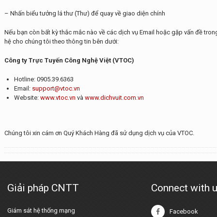
– Nhấn biểu tưởng lá thư (Thư) để quay về giao diện chính
Nếu bạn còn bất kỳ thắc mắc nào về các dịch vụ Email hoặc gặp vấn đề trong v
hệ cho chúng tôi theo thông tin bên dưới:
Công ty Trực Tuyến Công Nghệ Việt (VTOC)
Hotline: 0905.39.6363
Email:
support@vtoc.vn
Website:
www.vtoc.vn
và
www.dichvuit.com.vn
Chúng tôi xin cám ơn Quý Khách Hàng đã sử dụng dịch vụ của VTOC.
Giải pháp CNTT
Connect with 
Giám sát hệ thống mạng
Facebook