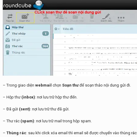
– Trong giao diện
webmail
chọn
Soạn thư
để soạn thảo nội dung gửi đi.
– Hộp thư
(inbox)
: nơi lưu trữ hộp thư đến.
– Đã gửi
(sent)
: nợi lưu trữ thư đã gửi.
– Thư rác
(spam)
: nơi lưu trữ mail trong hộp spam.
–
Thùng rác
: sau khi click xóa email thì email sẽ được chuyển vào thùng rác