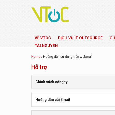
VỀ VTOC
DỊCH VỤ IT OUTSOURCE
GI
TÀI NGUYÊN
Home
/ Hướng dẫn sử dụng trên webmail
Hỗ trợ
Chính sách công ty
Chính sách an toàn thông tin
Hướng dẫn cài Email
Chính sách bảo vệ dữ liệu cá nhân
Hướng dẫn cài đặt Email Outlook