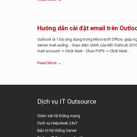
Hướng dẫn cài đặt email trên Outlo
Outlook là 1 bộ ứng dụng trong Microsoft Office, giúp ng
server mail xuống. - Giao diện chính của MS Outlook 201
mail account -> Click Next - Chọn POP3 -> Click Next...
Read More →
Dịch vụ IT Outsource
Giám sát hệ thống mạng
Dịch vụ Helpdesk 24x7
Bảo trì hệ thống Server