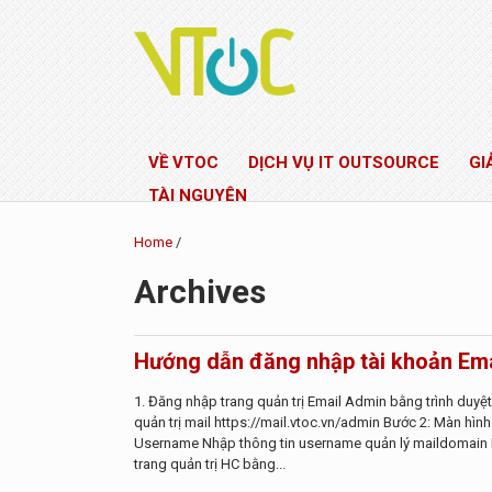
VỀ VTOC
DỊCH VỤ IT OUTSOURCE
GI
TÀI NGUYÊN
Home
/
Archives
Hướng dẫn đăng nhập tài khoản Em
1. Đăng nhập trang quản trị Email Admin bằng trình duyệ
quản trị mail https://mail.vtoc.vn/admin Bước 2: Màn hìn
Username Nhập thông tin username quản lý maildomain
trang quản trị HC bằng...