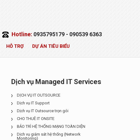
Hotline:
0935795179 - 090539 6363
HỖ TRỢ
DỰ ÁN TIÊU BIỂU
Dịch vụ Managed IT Services
DỊCH VỤ IT OUTSOURCE
Dịch vụ IT Support
Dịch vụ IT Outsource trọn gói
CHO THUÊ IT ONSITE
BẢO TRÌ HỆ THỐNG MẠNG TOÀN DIỆN
Dịch vụ giám sát hệ thống (Network
Monitoring)