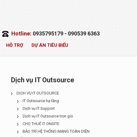
Hotline:
0935795179 - 090539 6363
HỖ TRỢ
DỰ ÁN TIÊU BIỂU
Dịch vụ IT Outsource
DỊCH VỤ IT OUTSOURCE
IT Outsource hạ tầng
Dịch vụ IT Support
Dịch vụ IT Outsource trọn gói
CHO THUÊ IT ONSITE
BẢO TRÌ HỆ THỐNG MẠNG TOÀN DIỆN