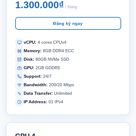
1.300.000₫
/ tháng
Đăng ký ngay
vCPU:
4 cores CPUv4
Memory:
8GB DDR4 ECC
Disk:
80GB NVMe SSD
GPU:
2GB GDDR5
Support:
24/7
Bandwidth:
200/20 Mbps
Data Transfer:
Unlimited
IP Address:
01 IPv4
GPU 4