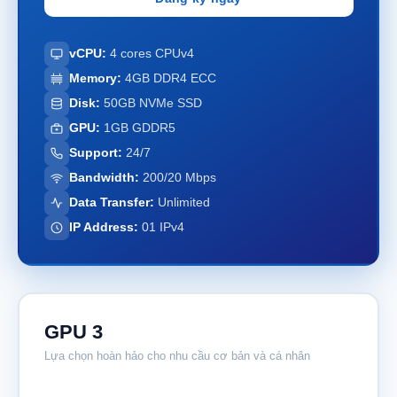
vCPU:
4 cores CPUv4
Memory:
4GB DDR4 ECC
Disk:
50GB NVMe SSD
GPU:
1GB GDDR5
Support:
24/7
Bandwidth:
200/20 Mbps
Data Transfer:
Unlimited
IP Address:
01 IPv4
GPU 3
Lựa chọn hoàn hảo cho nhu cầu cơ bản và cá nhân