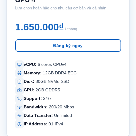
Lựa chọn hoàn hảo cho nhu cầu cơ bản và cá nhân
1.650.000₫
/ tháng
Đăng ký ngay
vCPU:
6 cores CPUv4
Memory:
12GB DDR4 ECC
Disk:
80GB NVMe SSD
GPU:
2GB GDDR5
Support:
24/7
Bandwidth:
200/20 Mbps
Data Transfer:
Unlimited
IP Address:
01 IPv4