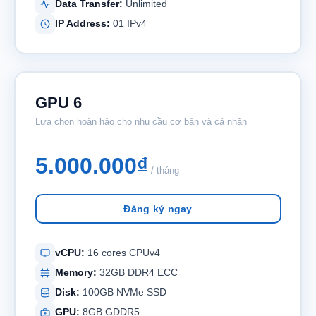
Data Transfer:
Unlimited
IP Address:
01 IPv4
GPU 6
Lựa chọn hoàn hảo cho nhu cầu cơ bản và cá nhân
5.000.000₫
/ tháng
Đăng ký ngay
vCPU:
16 cores CPUv4
Memory:
32GB DDR4 ECC
Disk:
100GB NVMe SSD
GPU:
8GB GDDR5