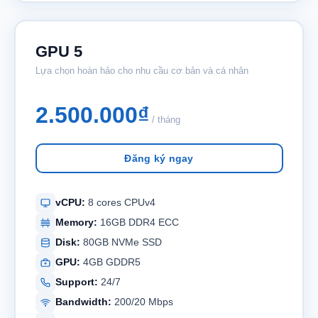
GPU 5
Lựa chọn hoàn hảo cho nhu cầu cơ bản và cá nhân
2.500.000₫
/ tháng
Đăng ký ngay
vCPU:
8 cores CPUv4
Memory:
16GB DDR4 ECC
Disk:
80GB NVMe SSD
GPU:
4GB GDDR5
Support:
24/7
Bandwidth:
200/20 Mbps