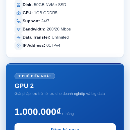
Disk:
50GB NVMe SSD
GPU:
1GB GDDR5
Support:
24/7
Bandwidth:
200/20 Mbps
Data Transfer:
Unlimited
IP Address:
01 IPv4
⭐ PHỔ BIẾN NHẤT
GPU 2
Giải pháp lưu trữ tối ưu cho doanh nghiệp và big data
1.000.000₫
/ tháng
Đăng ký ngay