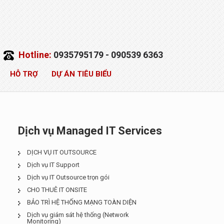
Hotline:
0935795179 - 090539 6363
HỖ TRỢ
DỰ ÁN TIÊU BIỂU
Dịch vụ Managed IT Services
DỊCH VỤ IT OUTSOURCE
Dịch vụ IT Support
Dịch vụ IT Outsource trọn gói
CHO THUÊ IT ONSITE
BẢO TRÌ HỆ THỐNG MẠNG TOÀN DIỆN
Dịch vụ giám sát hệ thống (Network
Monitoring)