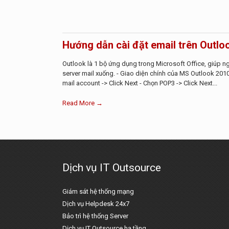
Hướng dẫn cài đặt email trên Outlo
Outlook là 1 bộ ứng dụng trong Microsoft Office, giúp ng
server mail xuống. - Giao diện chính của MS Outlook 201
mail account -> Click Next - Chọn POP3 -> Click Next...
Read More →
Dịch vụ IT Outsource
Giám sát hệ thống mạng
Dịch vụ Helpdesk 24x7
Bảo trì hệ thống Server
Dịch vụ IT Outsource hạ tầng