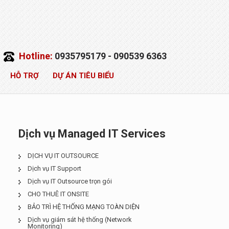
Hotline:
0935795179 - 090539 6363
HỖ TRỢ
DỰ ÁN TIÊU BIỂU
Dịch vụ Managed IT Services
DỊCH VỤ IT OUTSOURCE
Dịch vụ IT Support
Dịch vụ IT Outsource trọn gói
CHO THUÊ IT ONSITE
BẢO TRÌ HỆ THỐNG MẠNG TOÀN DIỆN
Dịch vụ giám sát hệ thống (Network
Monitoring)