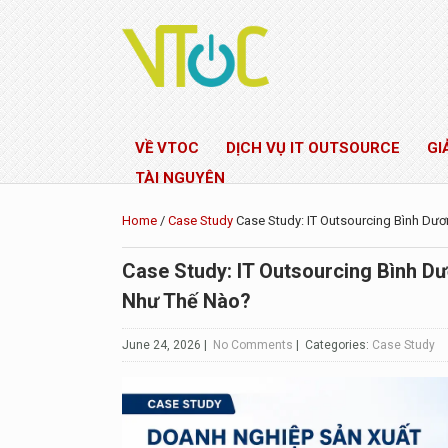
VỀ VTOC
DỊCH VỤ IT OUTSOURCE
GI
TÀI NGUYÊN
Home
/
Case Study
Case Study: IT Outsourcing Bình Dư
Case Study: IT Outsourcing Bình D
Như Thế Nào?
June 24, 2026
|
No Comments
| Categories:
Case Study