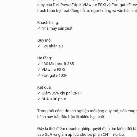
máy chủ Dell PowerEdge, VMware ESXi và Fortigate Firew
trách toàn bộ hoạt động hỗ trợ người dùng và vận hành h
Khách hàng:
✓ Nhà máy sản xuất
Quy mô:
✓ 120 nhân sự
Hạ tầng:
✓ 130 Microsoft 365
✓ VMware ESXi
✓ Fortigate 100F
Kết quả:
✓ Giảm 35% chi phí CNTT
✓ SLA < 30 phút
Trong bối cảnh doanh nghiệp mở rộng quy mô, số lượng yê
hành này bắt đầu bộc lộ nhiều hạn chế.
Đây là thời điểm doanh nghiệp quyết định tìm kiếm đối t
cao SLA và giảm áp lực cho bộ phận CNTT nội bộ.