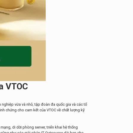
ủa VTOC
 nghiệp vừa và nhỏ, tập đoàn đa quốc gia và các tổ
 minh chứng cho cam kết của VTOC về chất lượng kỹ
 mạng, di dời phòng server, triển khai hệ thống
, cũng như các giải pháp IT Outsource dài hạn cho