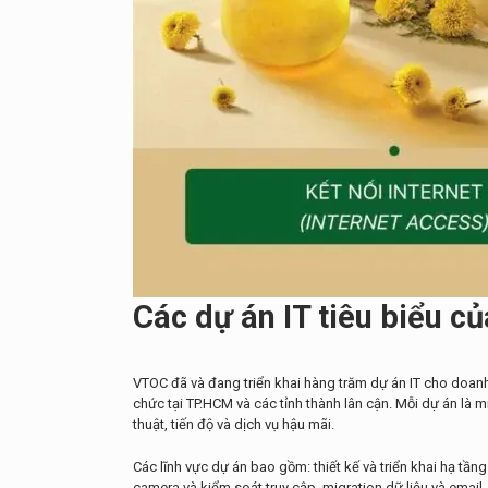
Các dự án IT tiêu biểu c
VTOC đã và đang triển khai hàng trăm dự án IT cho doanh
chức tại TP.HCM và các tỉnh thành lân cận. Mỗi dự án là
thuật, tiến độ và dịch vụ hậu mãi.
Các lĩnh vực dự án bao gồm: thiết kế và triển khai hạ tầng
camera và kiểm soát truy cập, migration dữ liệu và email