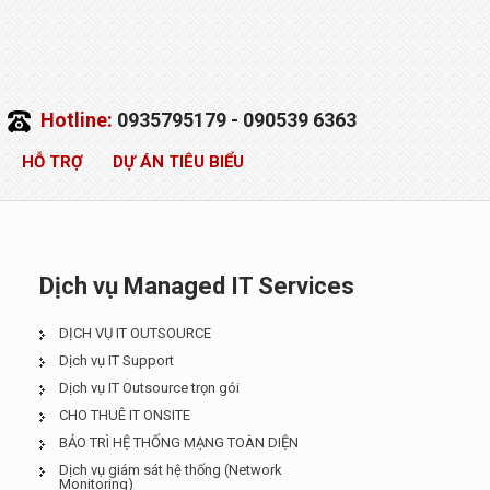
Hotline:
0935795179 - 090539 6363
HỖ TRỢ
DỰ ÁN TIÊU BIỂU
Dịch vụ Managed IT Services
DỊCH VỤ IT OUTSOURCE
Dịch vụ IT Support
Dịch vụ IT Outsource trọn gói
CHO THUÊ IT ONSITE
BẢO TRÌ HỆ THỐNG MẠNG TOÀN DIỆN
Dịch vụ giám sát hệ thống (Network
Monitoring)