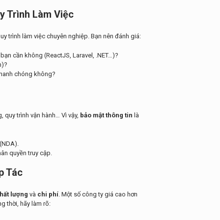
y Trình Làm Việc
quy trình làm việc chuyên nghiệp. Bạn nên đánh giá:
 bạn cần không (ReactJS, Laravel, .NET…)?
m)?
 nhanh chóng không?
g, quy trình vận hành… Vì vậy,
bảo mật thông tin
là
 (NDA).
ân quyền truy cập.
p Tác
hất lượng
và
chi phí
. Một số công ty giá cao hơn
g thời, hãy làm rõ: