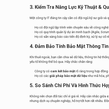
3. Kiểm Tra Năng Lực Kỹ Thuật & Qu
Một công ty IT đáng tin cậy cần có đội ngũ kỹ sư giỏi và 
Họ có đội ngũ lập trình viên chuyên sâu về công nghệ
Họ có quy trình quản lý dự án minh bạch (Agile, Scru
Họ có sẵn sàng báo cáo tiến độ định kỳ, xử lý sự cố
4. Đảm Bảo Tính Bảo Mật Thông Tin
Khi thuê ngoài, bạn cần chia sẻ dữ liệu, thông tin hệ thốn
yếu tố không thể bỏ qua. Hãy chắc chắn rằng:
Công ty có
cam kết bảo mật
rõ ràng trong hợp đồng
Họ có các
giải pháp bảo mật dữ liệu
như mã hóa, ph
5. So Sánh Chi Phí Và Hình Thức Hợ
Không nên chọn đối tác chỉ vì giá rẻ. Hãy cân nhắc giữa
c
nhưng dịch vụ chuyên nghiệp, hỗ trợ tốt hơn rất nhiều. Đồn