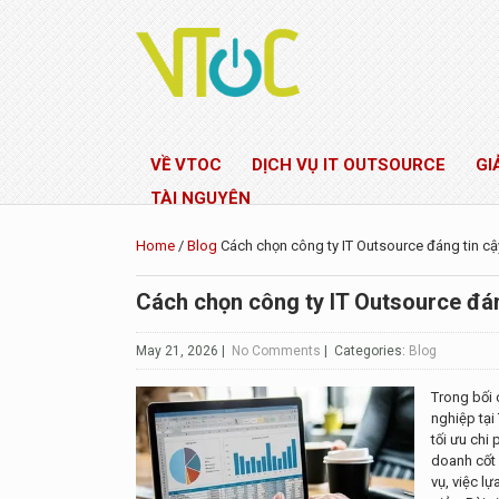
VỀ VTOC
DỊCH VỤ IT OUTSOURCE
GI
TÀI NGUYÊN
Home
/
Blog
Cách chọn công ty IT Outsource đáng tin cậ
Cách chọn công ty IT Outsource đán
May 21, 2026
|
No Comments
| Categories:
Blog
Trong bối
nghiệp tại
tối ưu chi 
doanh cốt 
vụ, việc l