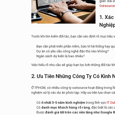
giản. Bài 
Outsource
1. Xác
Nghiệ
Trước khi tìm kiếm đối tác, bạn cần xác định rõ mục tiêu 
Bạn cần phát triển phần mềm, bảo trì hệ thống hay quả
Dự án có yêu cầu công nghệ đặc thù nào không?
Ngân sách dự kiến là bao nhiêu?
Việc hiểu rõ nhu cầu sẽ giúp bạn lọc bớt những đối tác 
2. Ưu Tiên Những Công Ty Có Kinh 
Ở TP.HCM, có nhiều công ty outsource hoạt động trong lĩ
nghiệm xử lý các dự án phức tạp. Hãy ưu tiên lựa chọn cá
Có
ít nhất 3-5 năm kinh nghiệm
trong lĩnh vực
IT Ou
Có
danh mục khách hàng rõ ràng
, đặc biệt là các
Được
đánh giá tốt trên các nền tảng như Google 