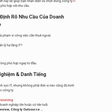
viết này sẽ giúp bạn nhận diện và chọn đúng công ty
IT
phù hợp với nhu cầu.
 Định Rõ Nhu Cầu Của Doanh
p
và phạm vi công việc cần thuê ngoài:
n lý hạ tầng IT?
không phù hợp ngay từ đầu.
Nghiệm & Danh Tiếng
nh vực IT, nhưng không phải đơn vị nào cũng đủ kinh
c công ty:
tsourcing
.
 doanh nghiệp lớn hoặc có tên tuổi.
Review, Công ty Outsource …