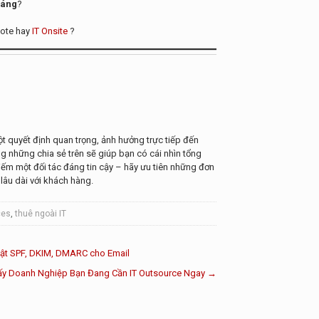
háng
?
mote hay
IT Onsite
?
t quyết định quan trọng, ảnh hưởng trực tiếp đến
 những chia sẻ trên sẽ giúp bạn có cái nhìn tổng
ếm một đối tác đáng tin cậy – hãy ưu tiên những đơn
 lâu dài với khách hàng.
ces
,
thuê ngoài IT
ật SPF, DKIM, DMARC cho Email
ấy Doanh Nghiệp Bạn Đang Cần IT Outsource Ngay
→