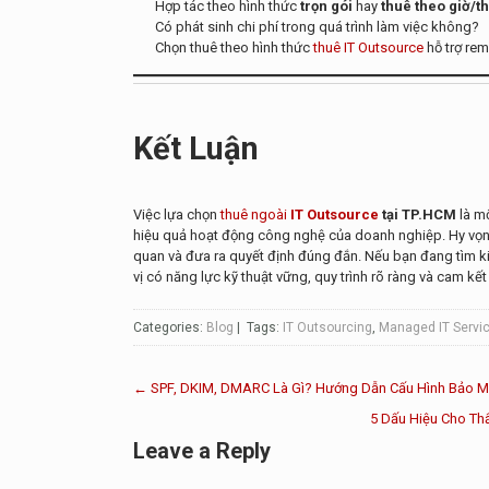
Hợp tác theo hình thức
trọn gói
hay
thuê theo giờ/t
Có phát sinh chi phí trong quá trình làm việc không?
Chọn thuê theo hình thức
thuê IT Outsource
hỗ trợ re
Kết Luận
Việc lựa chọn
thuê ngoài
IT Outsource
tại TP.HCM
là mộ
hiệu quả hoạt động công nghệ của doanh nghiệp. Hy vọng
quan và đưa ra quyết định đúng đắn. Nếu bạn đang tìm ki
vị có năng lực kỹ thuật vững, quy trình rõ ràng và cam kết
Categories:
Blog
| Tags:
IT Outsourcing
,
Managed IT Servi
Post
←
SPF, DKIM, DMARC Là Gì? Hướng Dẫn Cấu Hình Bảo M
5 Dấu Hiệu Cho Th
navigation
Leave a Reply